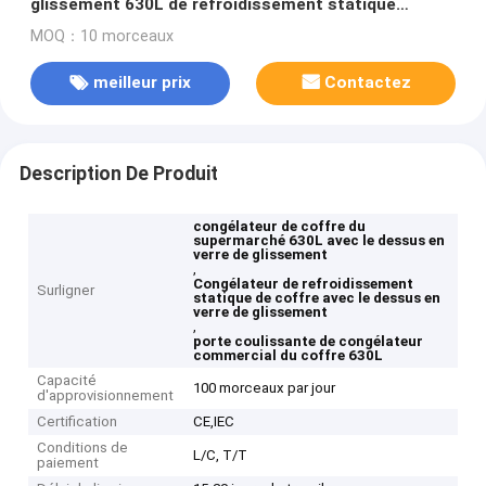
glissement 630L de refroidissement statique
supérieur en verre
MOQ：10 morceaux
meilleur prix
Contactez
Description De Produit
congélateur de coffre du
supermarché 630L avec le dessus en
verre de glissement
,
Congélateur de refroidissement
Surligner
statique de coffre avec le dessus en
verre de glissement
,
porte coulissante de congélateur
commercial du coffre 630L
Capacité
100 morceaux par jour
d'approvisionnement
Certification
CE,IEC
Conditions de
L/C, T/T
paiement