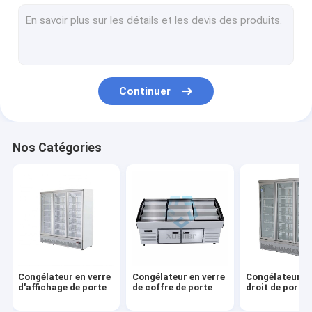
Congélateur profond de coffre
Congélateur d'étalage de crème glacée
L'épicerie montre le congélateur
Continuer
Cabinet de rideau aérien
Coffret d'étalage de gâteau
Nos Catégories
Refroidisseur d'affichage floral
Congélateur d'île de supermarché
Congélateur en verre
Congélateur en verre
Congélateur en
d'affichage de porte
de coffre de porte
droit de porte