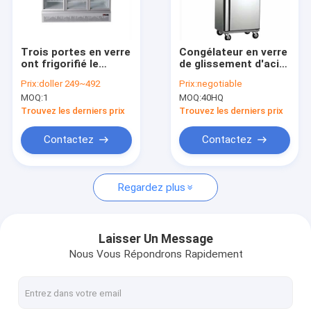
Visite d'usine
Contrôle de la qualité
Trois portes en verre
Congélateur en verre
ont frigorifié le
de glissement d'acier
Contact
message publicitaire
inoxydable,
Prix:
doller 249~492
Prix:
negotiable
stéréoscopique de
congélateur en verre
MOQ:
1
MOQ:
40HQ
coffret d'étalage
de glissement de
Demande de soumission
l'acier inoxydable
Trouvez les derniers prix
Trouvez les derniers prix
450l, congélateur en
verre d'affichage de
Contactez
Contactez
porte de RoHS
Congélateur en verre d'affichage de porte
Regardez plus
Congélateur en verre de coffre de porte
Congélateur en verre droit de porte
Laisser Un Message
Nous Vous Répondrons Rapidement
congélateur de viande de boucherie
Congélateurs d'acier inoxydable