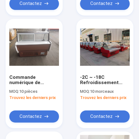
Contactez
Contactez
Commande
-2C ~ -18C
numérique de
Refroidissement
congélateur
direct commercial de
MOQ:
10 pièces
MOQ:
10 morceaux
d'affichage de crème
congélateur
Trouvez les derniers prix
Trouvez les derniers prix
glacée de porte
d'étalage de crème
coulissante en verre
glacée
Contactez
Contactez