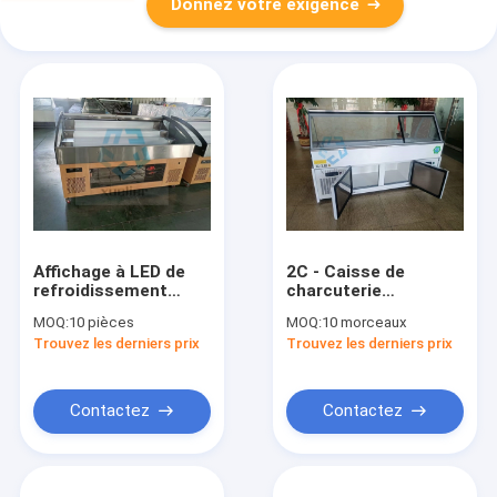
Donnez votre exigence
Affichage à LED de
2C - Caisse de
refroidissement
charcuterie
direct de congélateur
réfrigérée par
MOQ:
10 pièces
MOQ:
10 morceaux
de viande de boucher
congélateur
Trouvez les derniers prix
Trouvez les derniers prix
de porte coulissante
d'affichage de fruits
de mer 8C
Contactez
Contactez