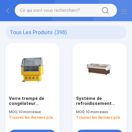
Tous Les Produits
(398)
Verre trempé de
Système de
congélateur
refroidissement
d'étalage de crème
direct de congélateur
MOQ:
10 morceaux
MOQ:
10 morceaux
glacée SS201 SS304
d'étalage de crème
Trouvez les derniers prix
Trouvez les derniers prix
glacée de R134a
R600a