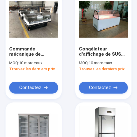
Commande
Congélateur
mécanique de
d'affichage de SUS
réfrigérateur
Deli de
MOQ:
10 morceaux
MOQ:
10 morceaux
d'affichage de
refroidissement à
Trouvez les derniers prix
Trouvez les derniers prix
charcuterie du cou
l'air avec le dégivrage
du canard SS304
manuel
Contactez
Contactez
Aperçu
Produits
A propos de nous