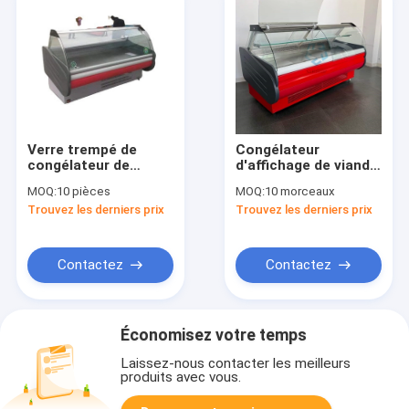
Verre trempé de
Congélateur
congélateur de
d'affichage de viande
viande de boucherie
à basse température
MOQ:
10 pièces
MOQ:
10 morceaux
électrique à double
2~8 degrés avec
Trouvez les derniers prix
Trouvez les derniers prix
température
refroidissement à
l'air
Contactez
Contactez
Économisez votre temps
Laissez-nous contacter les meilleurs
produits avec vous.