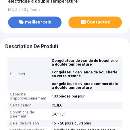
électrique à double température
MOQ：10 pièces
meilleur prix
Contactez
Description De Produit
Congélateur de viande de boucherie
à double température
,
congélateur de viande de boucherie
Surligner
en verre trempé
,
congélateur de viande commerciale
à double température
Capacité
100 pièces par jour
d'approvisionnement
Certification
CE,IEC
Conditions de
L/C, T/T
paiement
Délai de livraison
15 ~ 20 jours ouvrables