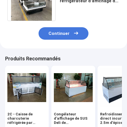
réfrigérateur d'affichage de
charcuterie du cou du
canard SS304
Continuer
Produits Recommandés
2C - Caisse de
Congélateur
Refroidisseme
charcuterie
d'affichage de SUS
direct incurvé
réfrigérée par
Deli de
2.5m d'épiceri
congélateur
refroidissement à
congélateur en