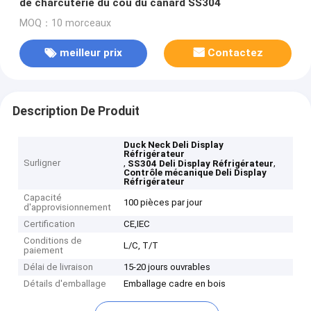
de charcuterie du cou du canard SS304
MOQ：10 morceaux
meilleur prix
Contactez
Description De Produit
Duck Neck Deli Display
Réfrigérateur
Surligner
,
,
SS304 Deli Display Réfrigérateur
Contrôle mécanique Deli Display
Réfrigérateur
Capacité
100 pièces par jour
d'approvisionnement
Certification
CE,IEC
Conditions de
L/C, T/T
paiement
Délai de livraison
15-20 jours ouvrables
Détails d'emballage
Emballage cadre en bois