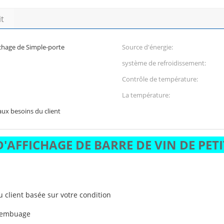
it
ichage de Simple-porte
Source d'énergie:
système de refroidissement:
Contrôle de température:
La température:
aux besoins du client
'AFFICHAGE DE BARRE DE VIN DE PETI
client basée sur votre condition
ésembuage