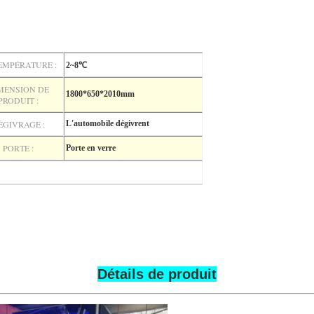
EMPÉRATURE :
2~8℃
MENSION DE
1800*650*2010mm
PRODUIT :
ÉGIVRAGE :
L'automobile dégivrent
PORTE :
Porte en verre
Détails de produit