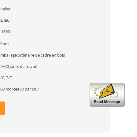
uelier
CE,IEC
J-1800
10pcs
Emballage ordinaire de cadre en bois
5~20 jours de travail
/C, T/T
100 morceaux par jour