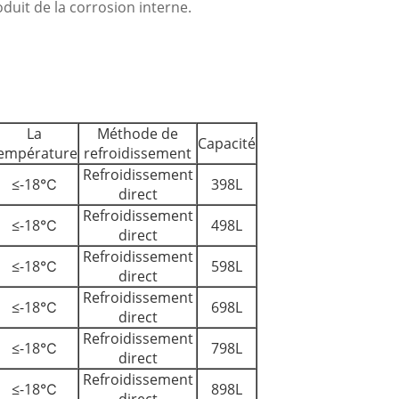
duit de la corrosion interne.
La
Méthode de
Capacité
empérature
refroidissement
Refroidissement
≤-18℃
398L
direct
Refroidissement
≤-18℃
498L
direct
Refroidissement
≤-18℃
598L
direct
Refroidissement
≤-18℃
698L
direct
Refroidissement
≤-18℃
798L
direct
Refroidissement
≤-18℃
898L