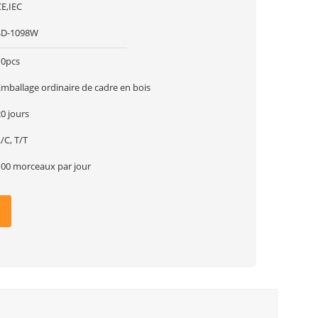
CE,IEC
SD-1098W
10pcs
Emballage ordinaire de cadre en bois
0 jours
/C, T/T
100 morceaux par jour