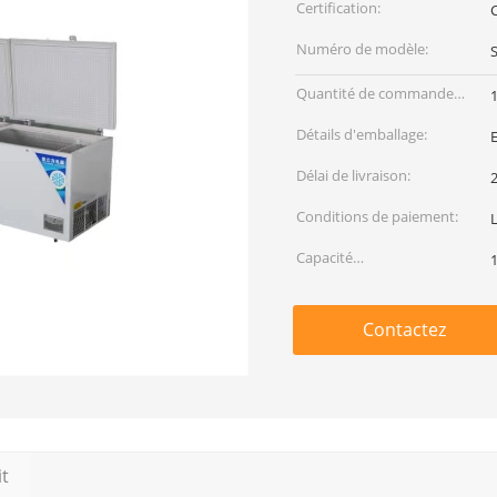
Certification:
Numéro de modèle:
Quantité de commande
min:
Détails d'emballage:
Délai de livraison:
2
Conditions de paiement:
L
Capacité
d'approvisionnement:
Contactez
it