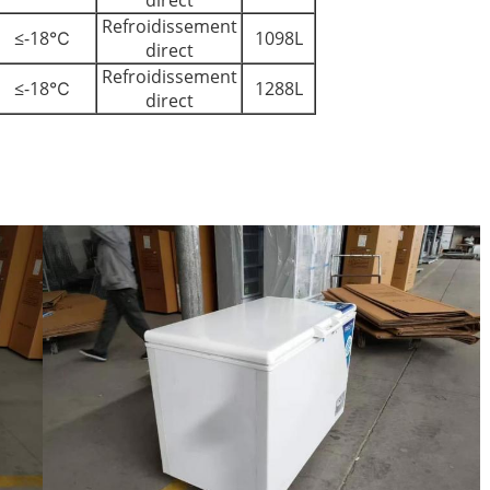
direct
Refroidissement
≤-18℃
1098L
direct
Refroidissement
≤-18℃
1288L
direct
Laisser un message
Nous vous rappellerons bientôt!