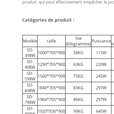
produit, qui peut effectivement empêcher le pro
Catégories de produit :
Gw
Modèle
taille
Puissance
(kilogramme)
t
SD-
1000*705*900
58KG
115W
398W
SD-
1290*705*900
63KG
220W
498W
SD-
1560*705*900
75KG
245W
598W
SD-
1840*705*900
83KG
297W
698W
SD-
1984*705*900
86KG
297W
798W
SD-
1920*830*900
90KG
645W