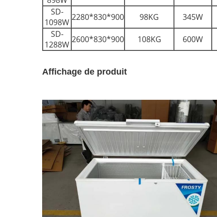
898W
SD-
2280*830*900
98KG
345W
1098W
SD-
2600*830*900
108KG
600W
1288W
Affichage de produit