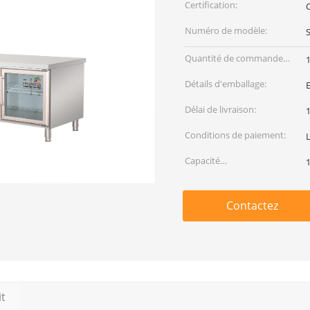
Certification:
Numéro de modèle:
Quantité de commande
min:
Détails d'emballage:
Délai de livraison:
1
Conditions de paiement:
L
Capacité
d'approvisionnement:
Contactez
it