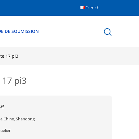
French
E DE SOUMISSION
te 17 pi3
 17 pi3
se
La Chine, Shandong
uelier