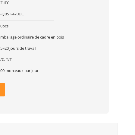
CE,IEC
S-QBST-470DC
10pcs
Emballage ordinaire de cadre en bois
5~20 jours de travail
/C, T/T
100 morceaux par jour