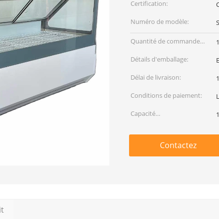
Certification:
Numéro de modèle:
Quantité de commande
min:
Détails d'emballage:
Délai de livraison:
1
Conditions de paiement:
L
Capacité
d'approvisionnement:
Contactez
it