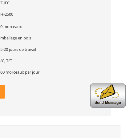
CE,IEC
SH-2500
10 morceaux
Emballage en bois
5-20 jours de travail
/C, T/T
100 morceaux par jour