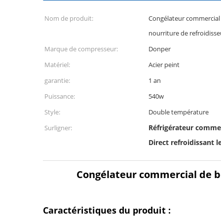
Nom de produit:
Congélateur commercial 
nourriture de refroidiss
Marque de compresseur:
Donper
Matériel:
Acier peint
garantie:
1 an
Puissance:
540w
Style:
Double température
Réfrigérateur commer
Surligner:
Direct refroidissant 
Congélateur commercial de bo
Caractéristiques du produit :