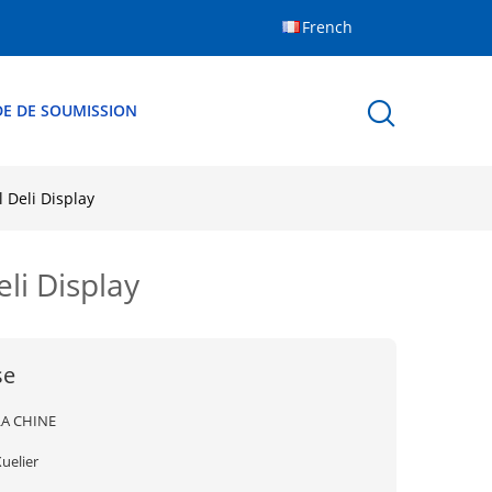
French
E DE SOUMISSION
 Deli Display
li Display
se
LA CHINE
uelier