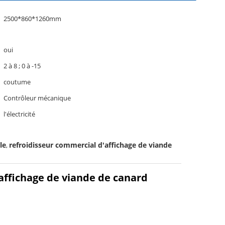
2500*860*1260mm
oui
2 à 8 ; 0 à -15
coutume
Contrôleur mécanique
l'électricité
le
refroidisseur commercial d'affichage de viande
,
affichage de viande de canard