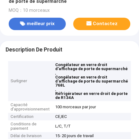
de porte de supermarché
MOQ：10 morceaux
meilleur prix
Contactez
Description De Produit
Congélateur en verre droit
d'affichage de porte de supermarché
,
Congélateur en verre droit
Surligner
d'affichage de porte du supermarché
768L
,
Réfrigérateur en verre droit de porte
de R134A
Capacité
100 morceaux par jour
d'approvisionnement
Certification
CE,IEC
Conditions de
L/C, T/T
paiement
Délai de livraison
15- 20 jours de travail