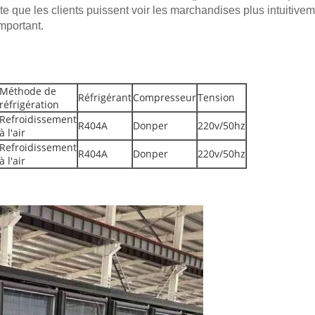
e que les clients puissent voir les marchandises plus intuitivem
important.
Méthode de
Réfrigérant
Compresseur
Tension
réfrigération
Refroidissement
R404A
Donper
220v/50hz
à l'air
Refroidissement
R404A
Donper
220v/50hz
à l'air