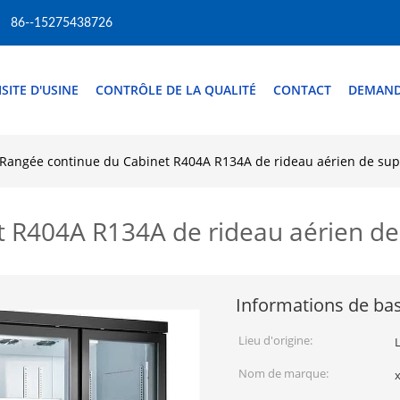
86--15275438726
ISITE D'USINE
CONTRÔLE DE LA QUALITÉ
CONTACT
DEMAND
Rangée continue du Cabinet R404A R134A de rideau aérien de su
t R404A R134A de rideau aérien d
Informations de ba
Lieu d'origine:
Nom de marque:
x