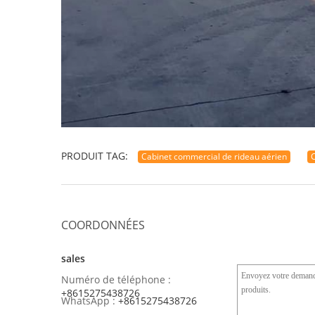
PRODUIT TAG:
Cabinet commercial de rideau aérien
C
COORDONNÉES
sales
Numéro de téléphone :
+8615275438726
WhatsApp :
+8615275438726