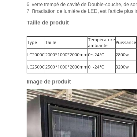
6. verre trempé de cavité de Double-couche, de sort
7. l'irradiation de lumière de LED, est l'article plus 
Taille de produit
Température
Type
Taille
Puissance
ambiante
LC2000C
2000*1000*2000mm
0~-24℃
2800w
LC2500C
2500*1000*2000mm
0~-24℃
3200w
Image de produit