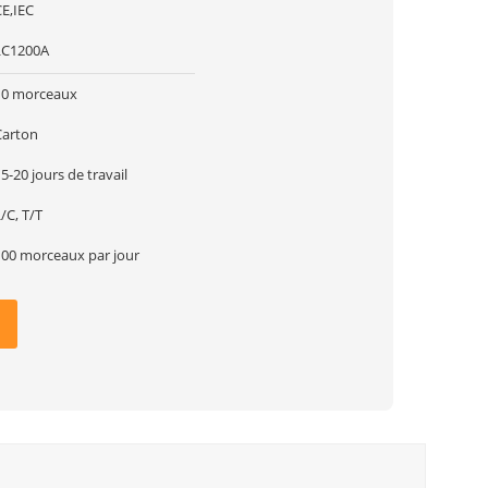
CE,IEC
LC1200A
10 morceaux
Carton
5-20 jours de travail
/C, T/T
100 morceaux par jour