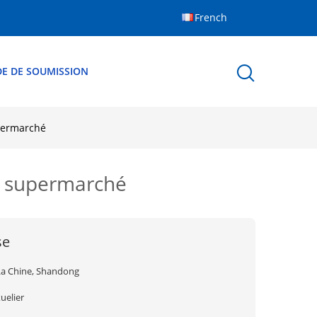
French
E DE SOUMISSION
permarché
e supermarché
se
La Chine, Shandong
uelier