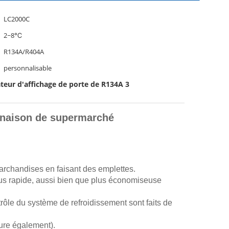
LC2000C
2~8℃
R134A/R404A
personnalisable
ateur d'affichage de porte de R134A 3
inaison de supermarché
marchandises en faisant des emplettes.
lus rapide, aussi bien que plus économiseuse
trôle du système de refroidissement sont faits de
ture également).