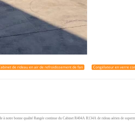
abinet de rideau en air de refroidissement de fan
Congélateur en verre com