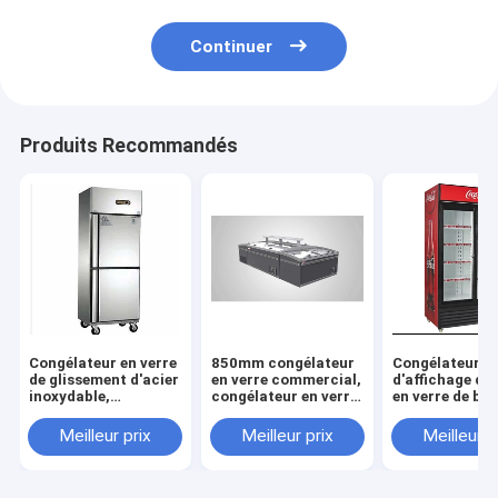
Continuer
Produits Recommandés
Congélateur en verre
850mm congélateur
Congélateur
de glissement d'acier
en verre commercial,
d'affichage de
inoxydable,
congélateur en verre
en verre de bo
congélateur en verre
commercial de
660l, congélat
de glissement de
refroidissement
d'affichage de
Meilleur prix
Meilleur prix
Meilleur p
l'acier inoxydable
direct du CEI
en verre de 2
450l, congélateur en
verre d'affichage de
porte de RoHS