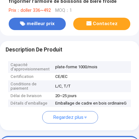
frigorifier l'armoire de boissons de bière froide
Prix：doller 336~492
MOQ：1
meilleur prix
Contactez
Description De Produit
Capacité
plate-forme 1000/mois
d'approvisionnement
Certification
CE/IEC
Conditions de
L/C, T/T
paiement
Délai de livraison
20~25 jours
Détails d'emballage
Emballage de cadre en bois ordinaireG
Regardez plus