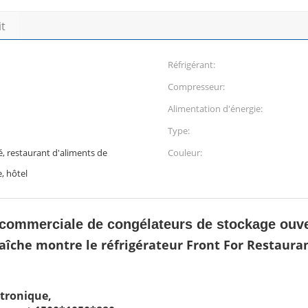
it
Réfrigérant:
Compresseur:
Alimentation d'énergie:
Type:
, restaurant d'aliments de
Couleur:
, hôtel
 commerciale de congélateurs de stockage ouve
aîche montre le réfrigérateur Front For Restaura
ctronique,