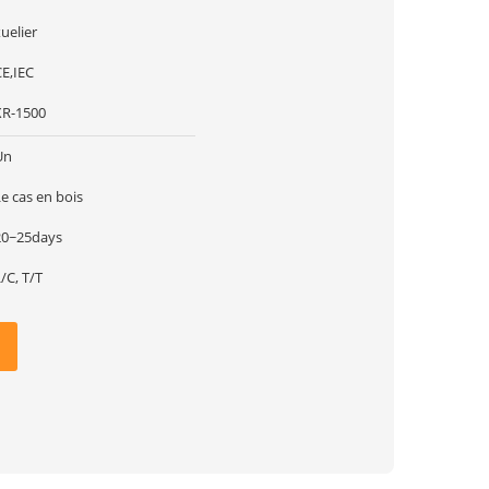
uelier
CE,IEC
XR-1500
Un
e cas en bois
20~25days
/C, T/T