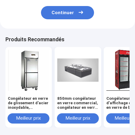
Continuer
Produits Recommandés
Congélateur en verre
850mm congélateur
Congélateur
de glissement d'acier
en verre commercial,
d'affichage de
inoxydable,
congélateur en verre
en verre de bo
congélateur en verre
commercial de
660l, congélat
de glissement de
refroidissement
d'affichage de
Meilleur prix
Meilleur prix
Meilleur p
l'acier inoxydable
direct du CEI
en verre de 2
450l, congélateur en
verre d'affichage de
porte de RoHS