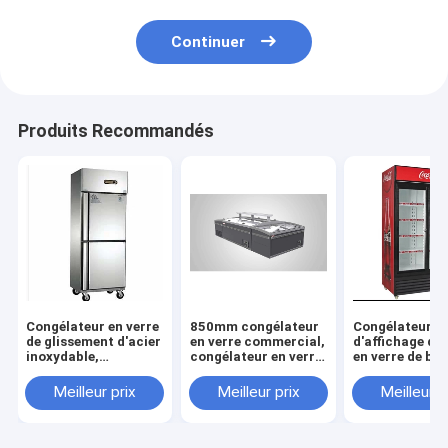
Continuer
Produits Recommandés
Congélateur en verre
850mm congélateur
Congélateur
de glissement d'acier
en verre commercial,
d'affichage de
inoxydable,
congélateur en verre
en verre de bo
congélateur en verre
commercial de
660l, congélat
de glissement de
refroidissement
d'affichage de
Meilleur prix
Meilleur prix
Meilleur p
l'acier inoxydable
direct du CEI
en verre de 2
450l, congélateur en
verre d'affichage de
porte de RoHS