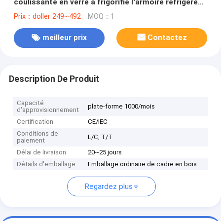
coulissante en verre a frigorifié l'armoire réfrigérée
d'île de conservation
Prix：doller 249~492
MOQ：1
meilleur prix
Contactez
Description De Produit
Capacité
plate-forme 1000/mois
d'approvisionnement
Certification
CE/IEC
Conditions de
L/C, T/T
paiement
Délai de livraison
20~25 jours
Détails d'emballage
Emballage ordinaire de cadre en bois
Regardez plus