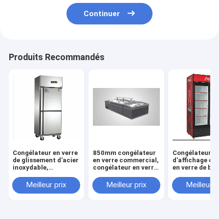
Continuer
Produits Recommandés
Congélateur en verre
850mm congélateur
Congélateur
de glissement d'acier
en verre commercial,
d'affichage de
inoxydable,
congélateur en verre
en verre de bo
congélateur en verre
commercial de
660l, congélat
de glissement de
refroidissement
d'affichage de
Meilleur prix
Meilleur prix
Meilleur p
l'acier inoxydable
direct du CEI
en verre de 2
450l, congélateur en
verre d'affichage de
porte de RoHS