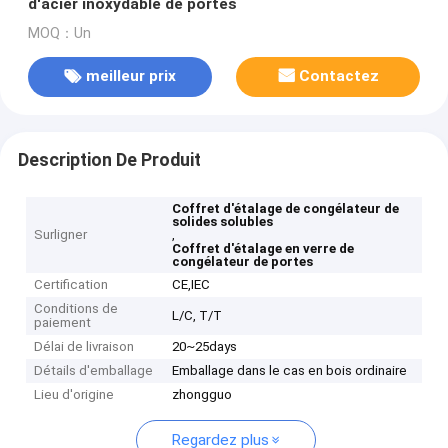
d'acier inoxydable de portes
MOQ：Un
meilleur prix
Contactez
Description De Produit
Coffret d'étalage de congélateur de
solides solubles
Surligner
,
Coffret d'étalage en verre de
congélateur de portes
Certification
CE,IEC
Conditions de
L/C, T/T
paiement
Délai de livraison
20~25days
Détails d'emballage
Emballage dans le cas en bois ordinaire
Lieu d'origine
zhongguo
Regardez plus