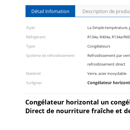
Détail Infomation
Description de produ
Style:
La Simple-température, g
Réfrigérant:
R134a, R404a, R134a/R6
Type:
Congélateurs
Système de refroidissement:
Refroidissement par vent
refroidissement direct
Matériel:
Verre, acier inoxydable
Congélateur horizont
Surligner:
Congélateur horizontal un congél
Direct de nourriture fraîche et d