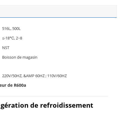
516L, 500L
≤-18℃, 2~8
NST
Boisson de magasin
220V/50HZ, &AMP 60HZ ; 110V/60HZ
teur de R600a
rigération de refroidissement