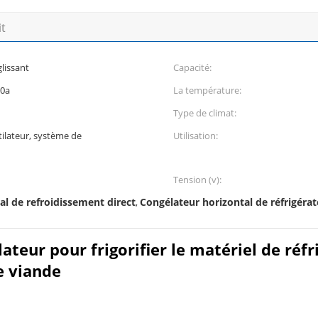
it
lissant
Capacité:
00a
La température:
Type de climat:
ilateur, système de
Utilisation:
Tension (v):
al de refroidissement direct
Congélateur horizontal de réfrigéra
,
ateur pour frigorifier le matériel de réf
e viande