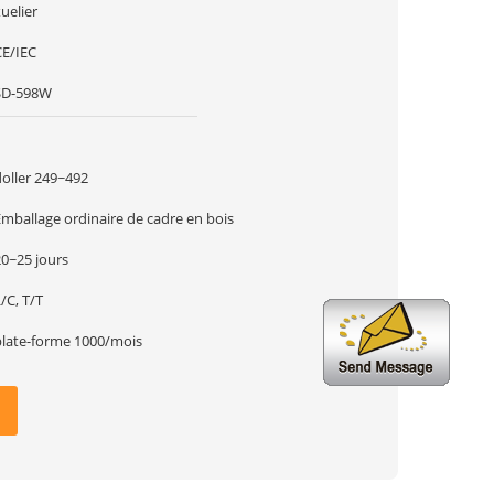
uelier
CE/IEC
SD-598W
1
doller 249~492
Emballage ordinaire de cadre en bois
20~25 jours
/C, T/T
plate-forme 1000/mois