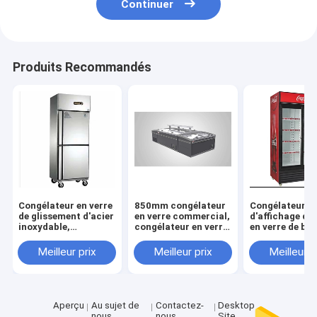
Continuer
Produits Recommandés
Congélateur en verre
850mm congélateur
Congélateur
de glissement d'acier
en verre commercial,
d'affichage de
inoxydable,
congélateur en verre
en verre de bo
congélateur en verre
commercial de
660l, congélat
de glissement de
refroidissement
d'affichage de
Meilleur prix
Meilleur prix
Meilleur p
l'acier inoxydable
direct du CEI
en verre de 2
450l, congélateur en
verre d'affichage de
porte de RoHS
Aperçu
Au sujet de
Contactez-
Desktop
nous
nous
Site