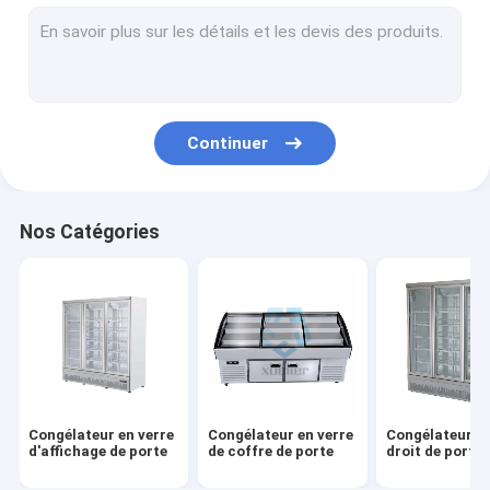
Congélateur profond de coffre
Congélateur d'étalage de crème glacée
L'épicerie montre le congélateur
Continuer
Cabinet de rideau aérien
Coffret d'étalage de gâteau
Nos Catégories
Refroidisseur d'affichage floral
Congélateur d'île de supermarché
Congélateur en verre
Congélateur en verre
Congélateur en
d'affichage de porte
de coffre de porte
droit de porte