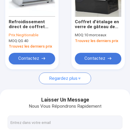
Visite d'usine
Contrôle de la qualité
Refroidissement
Coffret d'étalage en
direct de coffret
verre de gâteau de
Contact
d'étalage de crème
partie supérieure du
Prix:
Negitionable
MOQ:
10 morceaux
glacée de gruau de
comptoir d'arc petit
MOQ:
QG 40
Trouvez les derniers prix
glace petit
180L 6 pi3
Demande de soumission
Trouvez les derniers prix
Contactez
Contactez
Congélateur en verre d'affichage de porte
Regardez plus
Congélateur en verre de coffre de porte
Congélateur en verre droit de porte
Laisser Un Message
Nous Vous Répondrons Rapidement
congélateur de viande de boucherie
Congélateurs d'acier inoxydable