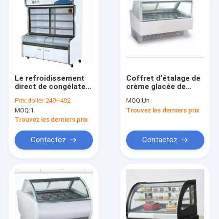
Le refroidissement
Coffret d'étalage de
direct de congélateur
crème glacée de
en verre droit de
gruau de glace petit
Prix:
doller 249~492
MOQ:
Un
porte frigorifient le
MOQ:
1
Trouvez les derniers prix
Cabinet de conserve
Trouvez les derniers prix
Contactez
Contactez
Aperçu
Produits
A propos de nous