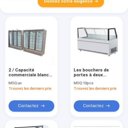
Donnez votre exigence
2 / Capacité
Les bouchers de
commerciale blanche
portes à deux
réfrigérée refroidie
battants ont
MOQ:
un
MOQ:
10pcs
par air de coffret
frigorifié l'épicerie de
Trouvez les derniers prix
Trouvez les derniers prix
d'étalage de 3 portes
coffrets d'étalage
grande
glissant le verre
incurvé
Contactez
Contactez