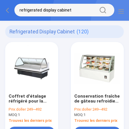
Refrigerated Display Cabinet
(120)
Coffret d'étalage
Conservation fraîche
réfrigéré pour la
de gâteau refroidie
conservation froide
par air de Front Face
Prix:
doller 249~492
Prix:
doller 249~492
de viande fraîche de
Refrigerated Display
MOQ:
1
MOQ:
1
stockage de boeuf
Cabinet
de porc de mouton
Trouvez les derniers prix
Trouvez les derniers prix