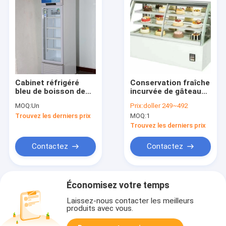
Cabinet réfrigéré
Conservation fraîche
bleu de boisson de
incurvée de gâteau
coffret d'étalage
refroidie par air de
MOQ:
Un
Prix:
doller 249~492
Front Face
Trouvez les derniers prix
MOQ:
1
Refrigerated Display
Cabinet
Trouvez les derniers prix
Contactez
Contactez
Économisez votre temps
Laissez-nous contacter les meilleurs
produits avec vous.